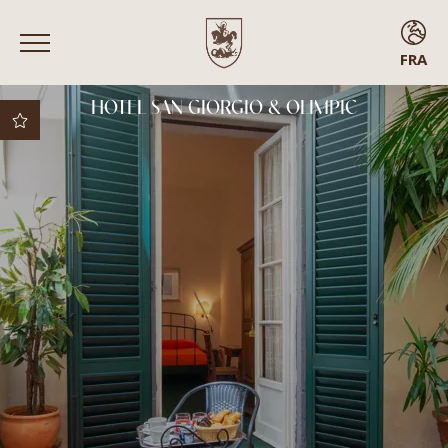
FRA
ENG
HOTEL SAN GIORGIO & OLIMPIC
ITA
FRA
ESP
Meilleur prix garanti
Meilleures conditions
d’annulation
Surclassement
gratuit sous réserve
de disponibilité
Arrivée anticipée
Chambres avec
balcon