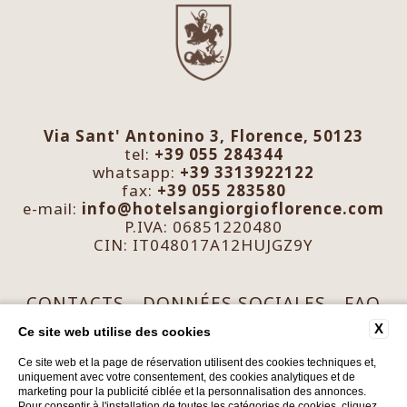
Via Sant' Antonino 3, Florence, 50123
tel:
+39 055 284344
whatsapp:
+39 3313922122
fax:
+39 055 283580
e-mail:
info@hotelsangiorgioflorence.com
P.IVA: 06851220480
CIN: IT048017A12HUJGZ9Y
CONTACTS
DONNÉES SOCIALES
FAQ
PRIVACY
COOKIE
ACCESSIBILITY
X
Ce site web utilise des cookies
Ce site web et la page de réservation utilisent des cookies techniques et,
uniquement avec votre consentement, des cookies analytiques et de
marketing pour la publicité ciblée et la personnalisation des annonces.
Pour consentir à l'installation de toutes les catégories de cookies, cliquez