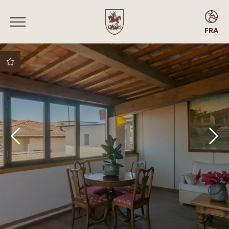
FRA
ENG
ITA
FRA
ESP
Meilleur prix garanti
Meilleures conditions
d’annulation
Surclassement
gratuit sous réserve
de disponibilité
Arrivée anticipée
Chambres avec
balcon