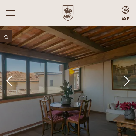
ESP
ENG
ITA
FRA
ESP
Mejor precio
garantizado
Mejores condiciones
de cancelación
Upgrade gratuito
sujeto a
disponibilidad
Early check-in
Habitaciones con
balcón