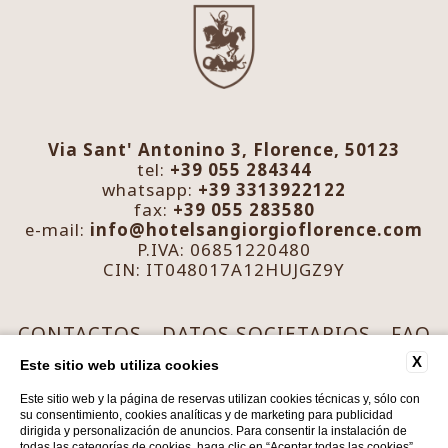
Via Sant' Antonino 3, Florence, 50123
tel:
+39 055 284344
whatsapp:
+39 3313922122
fax:
+39 055 283580
e-mail:
info@hotelsangiorgioflorence.com
P.IVA: 06851220480
CIN: IT048017A12HUJGZ9Y
CONTACTOS
DATOS SOCIETARIOS
FAQ
PRIVACY
COOKIE
ACCESSIBILITY
X
Este sitio web utiliza cookies
Este sitio web y la página de reservas utilizan cookies técnicas y, sólo con
su consentimiento, cookies analíticas y de marketing para publicidad
dirigida y personalización de anuncios. Para consentir la instalación de
todas las categorías de cookies, haga clic en “Aceptar todas las cookies”