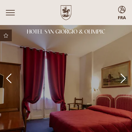
FRA
ENG
HOTEL SAN GIORGIO & OLIMPIC
ITA
FRA
ESP
Meilleur prix garanti
Meilleures conditions
d’annulation
Surclassement
gratuit sous réserve
de disponibilité
Arrivée anticipée
Chambres avec
balcon