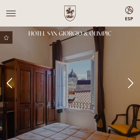
ESP
ENG
HOTEL SAN GIORGIO & OLIMPIC
ITA
FRA
ESP
Mejor precio
garantizado
Mejores condiciones
de cancelación
Upgrade gratuito
sujeto a
disponibilidad
Early check-in
Habitaciones con
balcón