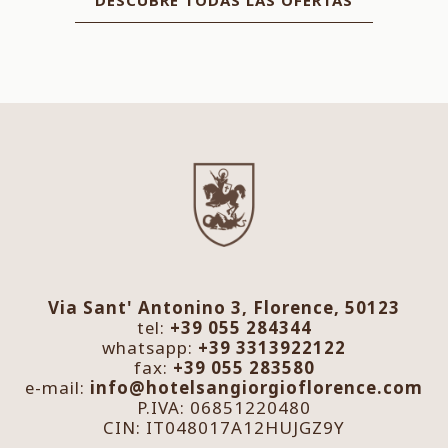
DESCUBRE TODAS LAS OFERTAS
Via Sant' Antonino 3, Florence, 50123
tel:
+39 055 284344
whatsapp:
+39 3313922122
fax:
+39 055 283580
e-mail:
info@hotelsangiorgioflorence.com
P.IVA: 06851220480
CIN: IT048017A12HUJGZ9Y