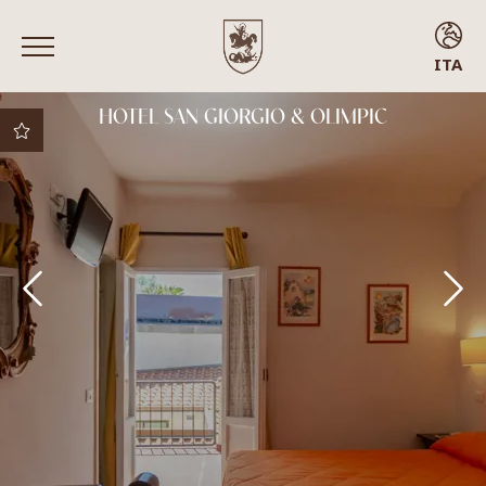
ITA
ENG
HOTEL SAN GIORGIO & OLIMPIC
ITA
FRA
ESP
Miglior prezzo
garantito
Migliori condizioni di
cancellazione
Upgrade gratuito
secondo disponibilità
Early check-in
Camere con balcone