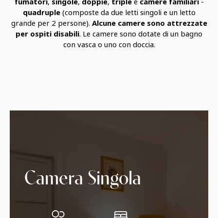
fumatori
,
singole
,
doppie
,
triple
e
camere familiari
-
quadruple
(composte da due letti singoli e un letto
grande per 2 persone).
Alcune camere sono attrezzate
per ospiti disabili
. Le camere sono dotate di un bagno
con vasca o uno con doccia.
Room list
Camera Singola